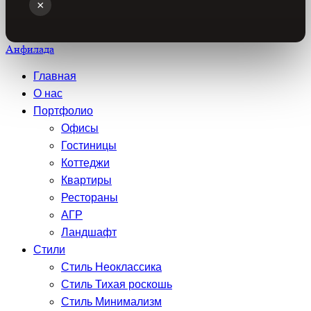
×
Анфилада
Главная
О нас
Портфолио
Офисы
Гостиницы
Коттеджи
Квартиры
Рестораны
АГР
Ландшафт
Стили
Стиль Неоклассика
Стиль Тихая роскошь
Стиль Минимализм