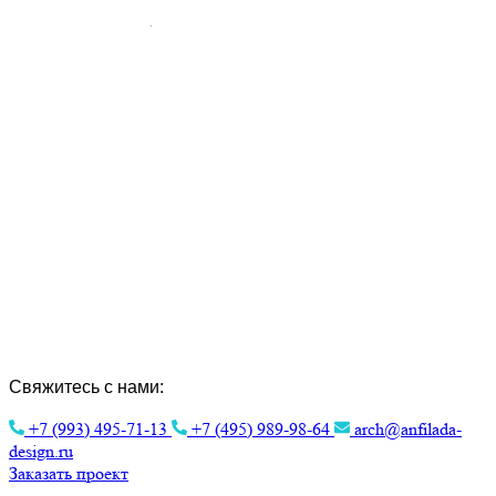
Создание Индивидуальных Проектов и
Интерьера.
Эстетика архитектуры для вашего
комфорта.
Свяжитесь с нами:
+7 (993) 495-71-13
+7 (495) 989-98-64
arch@anfilada-
design.ru
Заказать проект