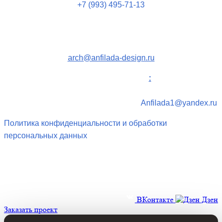
+7 (993) 495-71-13
Пн-Пт с 10 до 19:00
Москва, Пресненская наб., 12
arch@anfilada-design.ru
Для партнеров и поставщиков
:
Спасибо за
проявленный интерес к нашей студии.
Отправьте свою
информацию по электронной почте.
Anfilada1@yandex.ru
Политика конфиденциальности и обработки
персональных данных
Напишите или позвоните нам
Польза. Прочность. Красота.
Позвоните по телефону:
+7
(495) 181-17-15
+7 (495) 989-98-64
ВКонтакте
Дзен
Заказать проект