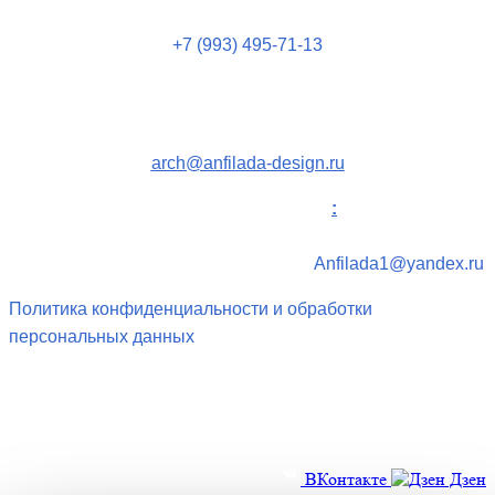
+7 (993) 495-71-13
Пн-Пт с 10 до 19:00
Москва, Пресненская наб., 12
arch@anfilada-design.ru
Для партнеров и поставщиков
:
Спасибо за
проявленный интерес к нашей студии.
Отправьте свою
информацию по электронной почте.
Anfilada1@yandex.ru
Политика конфиденциальности и обработки
персональных данных
Напишите или позвоните нам
Польза. Прочность. Красота.
Позвоните по телефону:
+7
(495) 181-17-15
+7 (495) 989-98-64
ВКонтакте
Дзен