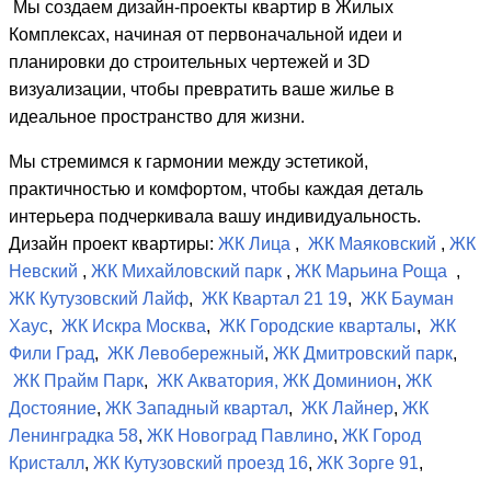
Мы создаем дизайн-проекты квартир в Жилых
Комплексах, начиная от первоначальной идеи и
планировки до строительных чертежей и 3D
визуализации, чтобы превратить ваше жилье в
идеальное пространство для жизни.
Мы стремимся к гармонии между эстетикой,
практичностью и комфортом, чтобы каждая деталь
интерьера подчеркивала вашу индивидуальность.
Дизайн проект квартиры:
ЖК Лица
,
ЖК Маяковский
,
ЖК
Невский
,
ЖК Михайловский парк
,
ЖК Марьина Роща
,
ЖК Кутузовский Лайф
,
ЖК Квартал 21 19
,
ЖК Бауман
Хаус
,
ЖК Искра Москва
,
ЖК Городские кварталы
,
ЖК
Фили Град
,
ЖК Левобережный
,
ЖК Дмитровский парк
,
ЖК Прайм Парк
,
ЖК Акватория,
ЖК Доминион
,
ЖК
Достояние
,
ЖК Западный квартал
,
ЖК Лайнер
,
ЖК
Ленинградка 58
,
ЖК Новоград Павлино
,
ЖК Город
Кристалл
,
ЖК Кутузовский проезд 16
,
ЖК Зорге 91
,