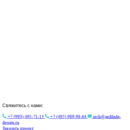
Создание Индивидуальных Проектов и
Интерьера.
Эстетика архитектуры для вашего
комфорта.
Свяжитесь с нами:
+7 (993) 495-71-13
+7 (495) 989-98-64
arch@anfilada-
design.ru
Заказать проект