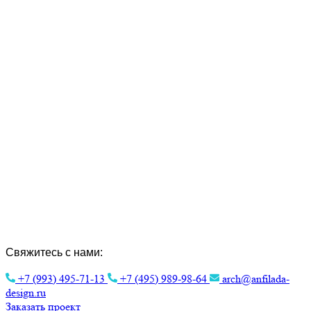
Создание Индивидуальных Проектов и
Интерьера.
Эстетика архитектуры для вашего
комфорта.
Свяжитесь с нами:
+7 (993) 495-71-13
+7 (495) 989-98-64
arch@anfilada-
design.ru
Заказать проект