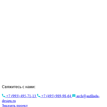
Создание Индивидуальных Проектов и
Интерьера.
Эстетика архитектуры для вашего
комфорта.
Свяжитесь с нами:
+7 (993) 495-71-13
+7 (495) 989-98-64
arch@anfilada-
design.ru
Заказать проект