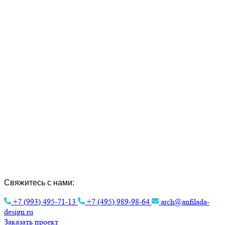
Создание Индивидуальных Проектов и
Интерьера.
Эстетика архитектуры для вашего
комфорта.
Свяжитесь с нами:
+7 (993) 495-71-13
+7 (495) 989-98-64
arch@anfilada-
design.ru
Заказать проект