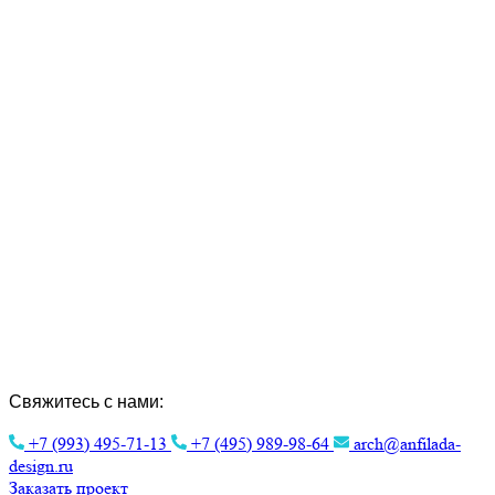
Создание Индивидуальных Проектов и
Интерьера.
Эстетика архитектуры для вашего
комфорта.
Свяжитесь с нами:
+7 (993) 495-71-13
+7 (495) 989-98-64
arch@anfilada-
design.ru
Заказать проект