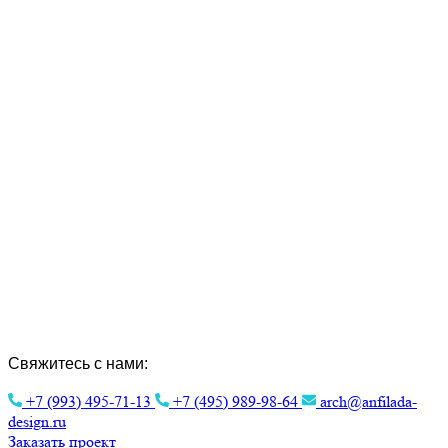
Создание Индивидуальных Проектов и
Интерьера.
Эстетика архитектуры для вашего
комфорта.
Свяжитесь с нами:
+7 (993) 495-71-13
+7 (495) 989-98-64
arch@anfilada-
design.ru
Заказать проект