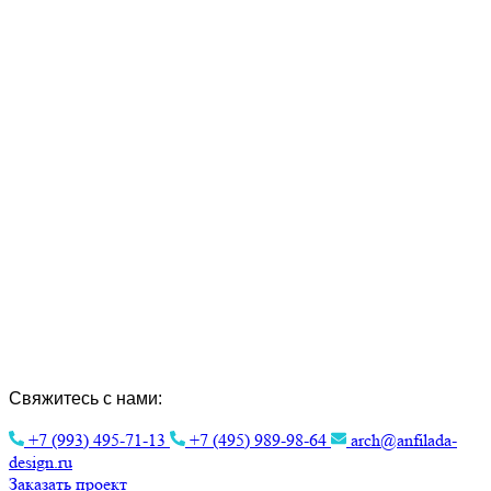
Создание Индивидуальных Проектов и
Интерьера.
Эстетика архитектуры для вашего
комфорта.
Свяжитесь с нами:
+7 (993) 495-71-13
+7 (495) 989-98-64
arch@anfilada-
design.ru
Заказать проект